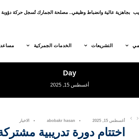
هريب
بجاهزية عالية وانضباط وظيفي.. مصلحة الجمارك تُسجل حركة دؤوبة و
امي
التشريعات
الخدمات الجمركية
مساعدة
Day
أغسطس 15, 2025
أغسطس 15, 2025
•
abobakr hasan
•
الاخبار
اختتام دورة تدريبية مشتركة