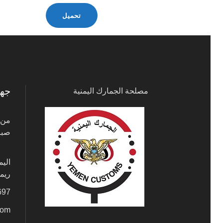
تحميل
جها
مصلحة الجمارك اليمنية
صباحًا 00
الي
ريم
697
com