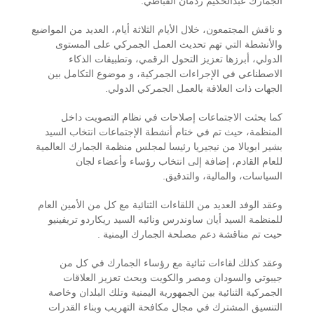
الجمارك عبدالحكيم ردمان القباطي.
و ناقش المجتمعون، خلال الأيام الثلاثة أيام، العديد من المواضيع
والأنشطة التي تهم تحديث العمل الجمركي على المستوى
الدولي، أبرزها تعزيز التحول الرقمي، وتطبيقات الذكاء
الاصطناعي في الإجراءات الجمركية، و موضوع التكامل بين
الجهات ذات العلاقة بالعمل الجمركي الدولي.
كما بحثت الاجتماعات إصلاحات في نظام التصويت داخل
المنظمة، حيث تم في ختام أنشطة الإجتماعات انتخاب السيد
بشير ابويالا من نيجيريا رئيسا لمجلس منظمة الجمارك العالمية
للعام القادم، إضافة إلى انتخاب رؤساء وأعضاء لجان
السياسات، والمالية، والتدقيق.
وعقد الوفد العديد من اللقاءات الثنائية مع كل من الأمين العام
للمنظمة السيد أيان ساوندرس ونائبه السيد ريكاردو تريفينيو
حيت تم مناقشة دعم مصلحة الجمارك اليمنية .
وعقد كذلك لقاءات ثنائية مع رؤساء الجمارك في كل من
جيبوتي والسودان ومصر والكويت وبحث تعزيز العلاقات
الجمركية الثنائية بين الجمهورية اليمنية وتلك البلدان وخاصة
التنسيق المشترك في مجال مكافحة التهريب وبناء القدرات