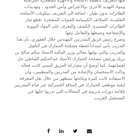
منها التعريف بأنظمة الأسلحة والأجهزة المتفجرة المرتجلة
ومواد التهديد الأخرى ،والاعتراض وأمن الحدود ، وتهديدات
الطائرات بدون طيار.، اضافة الى التعريف بمكونات الأسلحة
التقليدية، السلائف الكيميائية للعبوات المتفجرة ،قطع غيار
الطائرات المسيرة، الكشف والتعرف على المواد النووية
والإشعاعية وضبطها والتعامل معها.
وصرح رئيس فريق المتدربين المهندس جلال العفوري، بأن هذا
التدريب يأتي امتداداً لخطة مصلحة الجمارك في التأهيل
والتدريب والتي يوليها معالي وزير المالية الاستاذ سالم صالح بن
بريك ورئيس مصلحة الجمارك الأستاذ عبدالحكيم القباطي جل
اهتمامهما، كما أوضح أن مشاركة الفريق اليمني كانت فعالة
ونالت الاستحسان والإشادة من المدربين والمنظمين، وأن
الاستفادة كانت كبيرة ونتائجها ستظهر من خلال نقل المعرفة
لبقية موظفي الجمارك في المنافذ الجمركية عبر قيام المتدربين
بإقامة دورات تدريبية في المجالات التي تدربوا عليها في
المستقبل القريب.