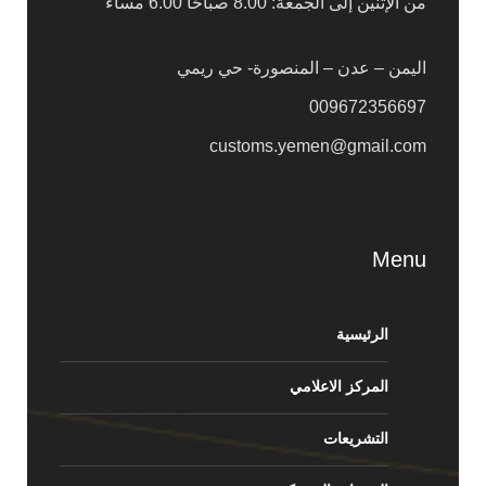
من الإثنين إلى الجمعة: 8.00 صباحًا 6.00 مساءً
اليمن – عدن – المنصورة- حي ريمي
009672356697
customs.yemen@gmail.com
Menu
الرئيسية
المركز الاعلامي
التشريعات