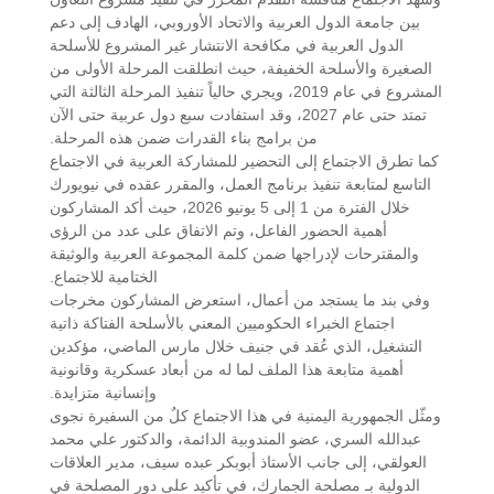
بين جامعة الدول العربية والاتحاد الأوروبي، الهادف إلى دعم
الدول العربية في مكافحة الانتشار غير المشروع للأسلحة
الصغيرة والأسلحة الخفيفة، حيث انطلقت المرحلة الأولى من
المشروع في عام 2019، ويجري حالياً تنفيذ المرحلة الثالثة التي
تمتد حتى عام 2027، وقد استفادت سبع دول عربية حتى الآن
من برامج بناء القدرات ضمن هذه المرحلة.
كما تطرق الاجتماع إلى التحضير للمشاركة العربية في الاجتماع
التاسع لمتابعة تنفيذ برنامج العمل، والمقرر عقده في نيويورك
خلال الفترة من 1 إلى 5 يونيو 2026، حيث أكد المشاركون
أهمية الحضور الفاعل، وتم الاتفاق على عدد من الرؤى
والمقترحات لإدراجها ضمن كلمة المجموعة العربية والوثيقة
الختامية للاجتماع.
وفي بند ما يستجد من أعمال، استعرض المشاركون مخرجات
اجتماع الخبراء الحكوميين المعني بالأسلحة الفتاكة ذاتية
التشغيل، الذي عُقد في جنيف خلال مارس الماضي، مؤكدين
أهمية متابعة هذا الملف لما له من أبعاد عسكرية وقانونية
وإنسانية متزايدة.
ومثّل الجمهورية اليمنية في هذا الاجتماع كلٌ من السفيرة نجوى
عبدالله السري، عضو المندوبية الدائمة، والدكتور علي محمد
العولقي، إلى جانب الأستاذ أبوبكر عبده سيف، مدير العلاقات
الدولية بـ مصلحة الجمارك، في تأكيد على دور المصلحة في