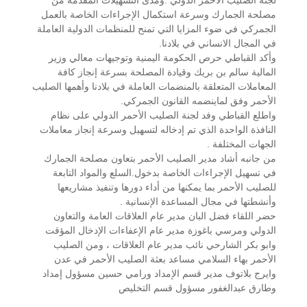
لجنة الصليب الأحمر الدولي .ومدى التسهيلات المقدمة من
مصلحة الجمارك وسرعة استكمال الإجراءات الخاصة بالعمل
الجمركي في ضوء المزايا التي تمنح للمنظمات الدولية العاملة
في المجال الانساني في بلادنا.
وأكد القباطي حرص الحكومة اليمنية وتوجيهات معالي وزير
المالية سالم بن بريك وقيادة المصلحة بسرعة إنجاز كافة
المعاملات المتعلقة بالمنضمات العاملة في بلادنا وأهمها الصليب
الأحمر وفق لماينضمه القانون الجمركي.
واطلع القباطي وفد لجنة الصليب الأحمر الدولي على نظام
النافذة الواحدة الذي تم إدخاله لتسهيل وسرعة إنجاز معاملات
الجهات المختلفة .
من جانبه أشاد مدير الصليب الأحمر بتعاون مصلحة الجمارك
في تسهيل الإجراءات الخاصة بدخول.السلع والمواد التابعة
للصليب الأحمر بما يمكنها من أداء دورها وتنفيذ مشاريعها
وأنشطتها في مجال المساعدة الإنسانية .
حضر اللقاء فضل البان مدير عام العلاقات العامة والتعاون
الدولي ومرسي باغوزة مدير عام الإعفاءات الإدخال المؤقت
وابو بكر الشارحي نائب مدير عام العلاقات ، ومن الصليب
الأحمر بهاء السلامي مساعد بعثة الصليب الأحمر في عدن
وايرج بلاتوف مدير قسم الإمداد ورامي حسين مسؤول إمداد
وطارق عبدالغفور مسؤول قسم التخليص