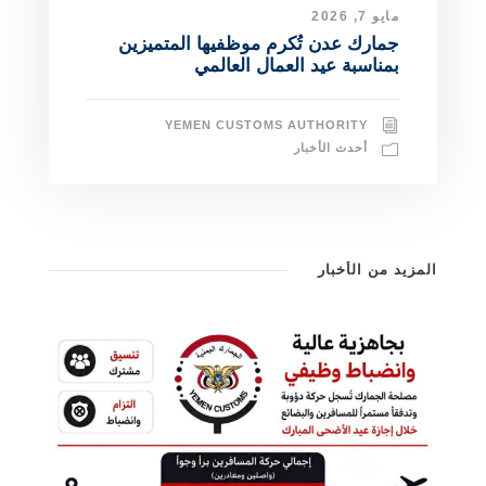
مايو 7, 2026
جمارك عدن تُكرم موظفيها المتميزين
بمناسبة عيد العمال العالمي ​
YEMEN CUSTOMS AUTHORITY
أحدث الأخبار
المزيد من الأخبار
وزير المالية يشيد بجهود الجمارك في
جمارك عدن تُكرم موظفيها المتميزين
إحباط محاولة تهريب مواد كيميائية خطرة
تعزيز الإيرادات وتطوير المنافذ ومكافحة